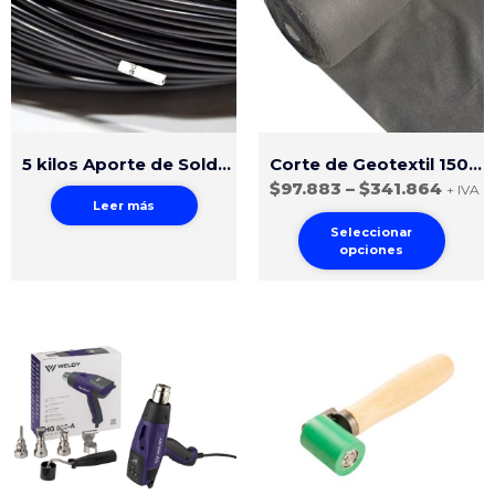
5 kilos Aporte de Soldadura Circular HDPE 4mm Negro
Corte de Geotextil 150gr PP
$
97.883
–
$
341.864
+ IVA
Leer más
Seleccionar
opciones