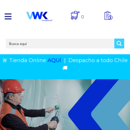
0
🚨 Tienda Online
AQUÍ
|
Despacho a todo Chile
🚚