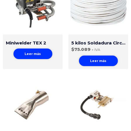
Miniwelder TEX 2
5 kilos Soldadura Circular PVC 4mm Blanco en Varilla
$
75.089
+ IVA
Leer más
Leer más