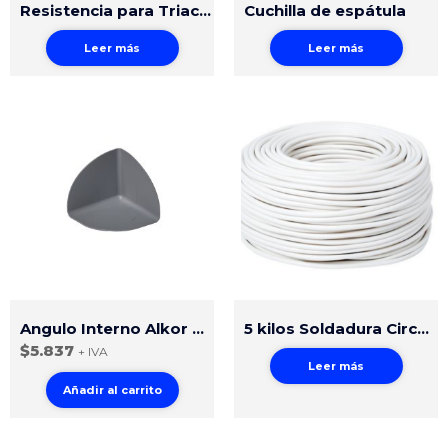
Resistencia para Triac S (modelo antiguo)
Cuchilla de espátula
Leer más
Leer más
Angulo Interno Alkor Cubierta
5 kilos Soldadura Circular Polietileno 4mm Natural
$
5.837
+ IVA
Leer más
Añadir al carrito