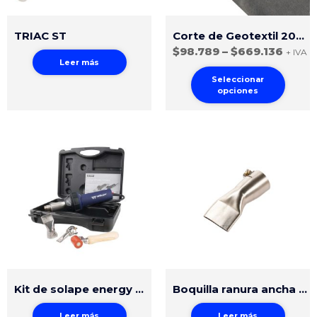
TRIAC ST
Corte de Geotextil 200gr Polipropileno
$
98.789
–
$
669.136
+ IVA
Leer más
Seleccionar
opciones
Kit de solape energy HT1600
Boquilla ranura ancha 40mm ajuste fácil
Leer más
Leer más