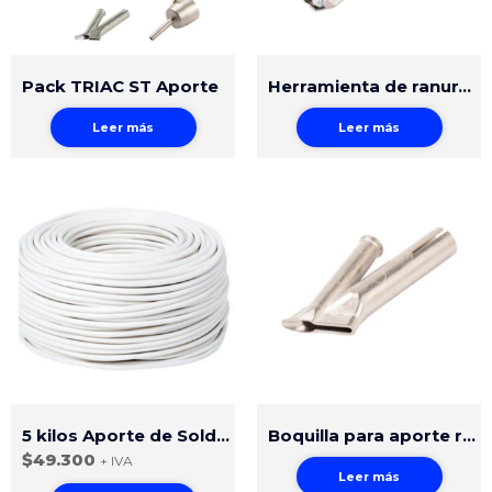
Pack TRIAC ST Aporte
Herramienta de ranurado manual pisos vinílicos
Leer más
Leer más
5 kilos Aporte de Soldadura Circular HDPE 4mm Natural
Boquilla para aporte redondo 4mm
$
49.300
+ IVA
Leer más