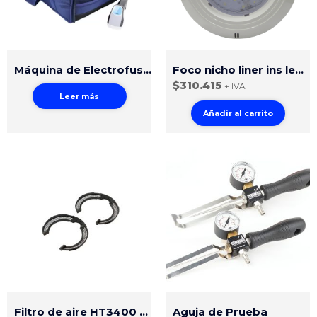
Máquina de Electrofusión Connect 160
Foco nicho liner ins led blanco
$
310.415
+ IVA
Leer más
Añadir al carrito
Filtro de aire HT3400 / HT1600
Aguja de Prueba