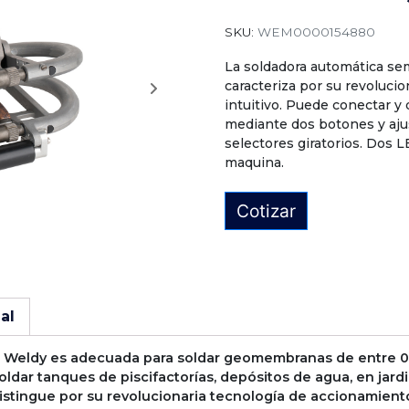
SKU:
WEM0000154880
La soldadora automática se
caracteriza por su revoluci
intuitivo. Puede conectar y 
mediante dos botones y aju
selectores giratorios. Dos L
maquina.
Cotizar
al
de Weldy es adecuada para soldar geomembranas de entre 0,5
soldar tanques de piscifactorías, depósitos de agua, en jar
distingue por su revolucionaria tecnología de accionamiento