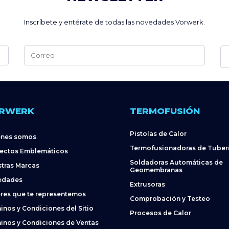
Inscríbete y entérate de todas las novedades Vorwerk.
Alternative:
RWERK
TERMOFUSIÓN
Pistolas de Calor
énes somos
Termofusionadoras de Tuber
ectos Emblemáticos
Soldadoras Automáticas de
tras Marcas
Geomembranas
edades
Extrusoras
res que te representemos
Comprobación y Testeo
inos y Condiciones del Sitio
Procesos de Calor
inos y Condiciones de Ventas