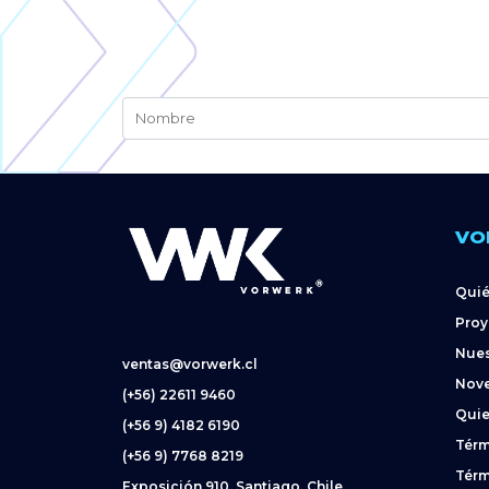
VO
Qui
Proy
Nues
ventas@vorwerk.cl
Nov
(+56) 22611 9460
Quie
(+56 9) 4182 6190
Térm
(+56 9) 7768 8219
Térm
Exposición 910, Santiago, Chile