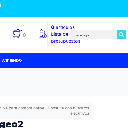

0
artículos
Lista de
0
presupuestos
ARRIENDO
nible para compra online | Consulte con nuestros
ejecutivos
 geo2