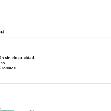
al
ón sin electricidad
eso
 rodillos
…