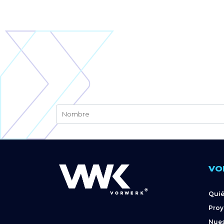
VO
Qui
Proy
Nues