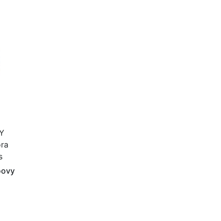
Y
ra
s
oovy