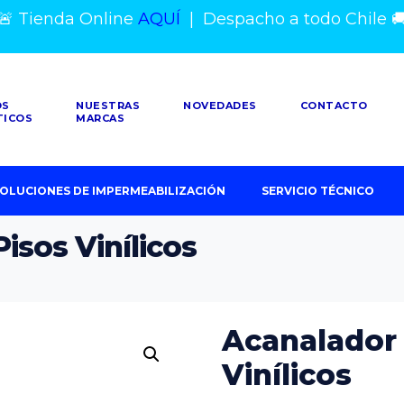
🚨 Tienda Online
AQUÍ
|
Despacho a todo Chile

OS
NUESTRAS
NOVEDADES
CONTACTO
TICOS
MARCAS
OLUCIONES DE IMPERMEABILIZACIÓN
SERVICIO TÉCNICO
isos Vinílicos
Acanalador
Vinílicos