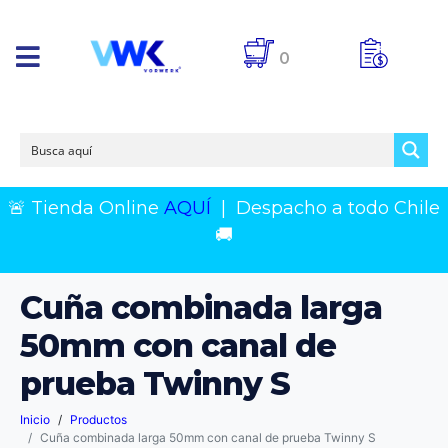
0
🚨 Tienda Online
AQUÍ
|
Despacho a todo Chile
🚚
Cuña combinada larga
50mm con canal de
prueba Twinny S
Inicio
Productos
Cuña combinada larga 50mm con canal de prueba Twinny S