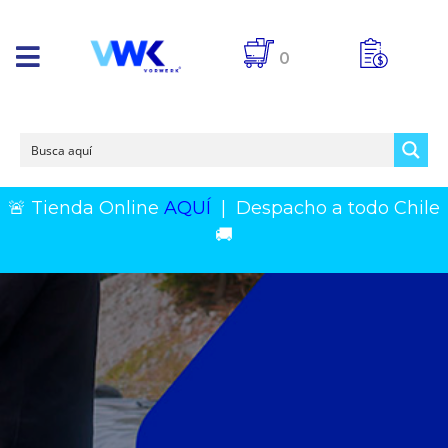
0
🚨 Tienda Online
AQUÍ
|
Despacho a todo Chile
🚚