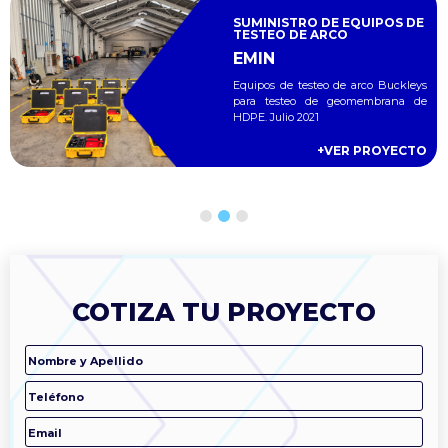
SUMINISTRO DE EQUIPOS DE
TESTEO DE ARCO
EMIN
Equipos de testeo de arco Buckleys
para testeo de geomembrana de
HDPE. Julio 2021
+VER PROYECTO
1
2
3
COTIZA TU PROYECTO