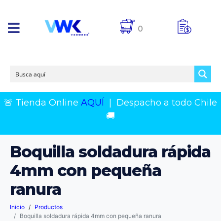
0
🚨 Tienda Online
AQUÍ
|
Despacho a todo Chile
🚚
Boquilla soldadura rápida
4mm con pequeña
ranura
Inicio
Productos
Boquilla soldadura rápida 4mm con pequeña ranura