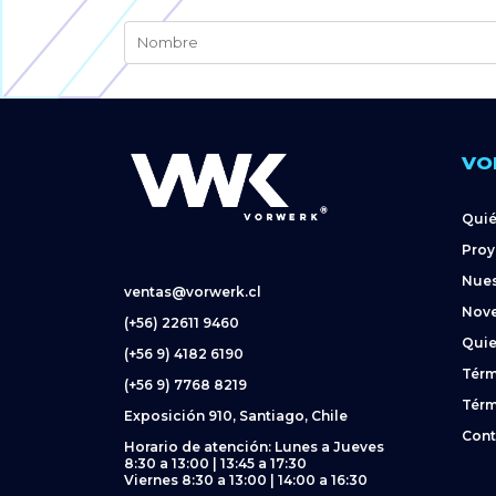
VO
Qui
Proy
Nues
ventas@vorwerk.cl
Nov
(+56) 22611 9460
Quie
(+56 9) 4182 6190
Térm
(+56 9) 7768 8219
Térm
Exposición 910, Santiago, Chile
Cont
Horario de atención: Lunes a Jueves
8:30 a 13:00 | 13:45 a 17:30
Viernes 8:30 a 13:00 | 14:00 a 16:30