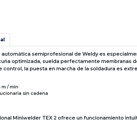
al
ra automática semiprofesional de Weldy es especial
 cuña optimizada, suelda perfectamente membranas de 
e control, la puesta en marcha de la soldadura es ext
 m / min
ucionaria sin cadena
onal Miniwelder TEX 2 ofrece un funcionamiento intui