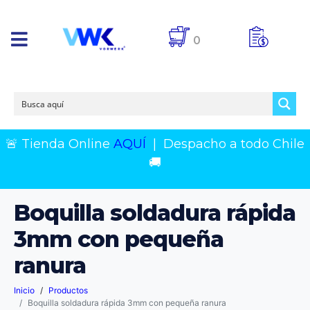
0
🚨 Tienda Online
AQUÍ
|
Despacho a todo Chile
🚚
Boquilla soldadura rápida
3mm con pequeña
ranura
Inicio
Productos
Boquilla soldadura rápida 3mm con pequeña ranura