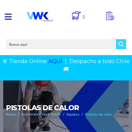
0
🚨 Tienda Online
AQUÍ
|
Despacho a todo Chile
🚚
PISTOLAS DE CALOR
Home
Ecommerce Imp&Termo
Equipos
Pistolas de calor