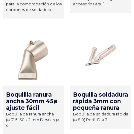
para la comprobación de los
accesorios aquí
cordones de soldadura...
Boquillla ranura
Boquilla soldadura
ancha 30mm 45ø
rápida 3mm con
ajuste fácil
pequeña ranura
Boquilla de ranura ancha
Boquilla de soldadura rápida
(ø 31.5) 30 x 2 mm Descarga
(ø 8.0) Perfil D ø 3...
el...