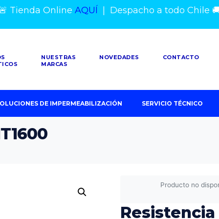
🚨 Tienda Online
AQUÍ
|
Despacho a todo Chile

OS
NUESTRAS
NOVEDADES
CONTACTO
TICOS
MARCAS
OLUCIONES DE IMPERMEABILIZACIÓN
SERVICIO TÉCNICO
HT1600
Producto no dispo
Resistenci