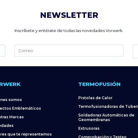
NEWSLETTER
Inscríbete y entérate de todas las novedades Vorwerk.
Alternative:
RWERK
TERMOFUSIÓN
Pistolas de Calor
énes somos
Termofusionadoras de Tuber
ectos Emblemáticos
Soldadoras Automáticas de
tras Marcas
Geomembranas
edades
Extrusoras
res que te representemos
Comprobación y Testeo