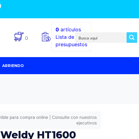

0
artículos
Lista de
0
presupuestos
ARRIENDO
nible para compra online | Consulte con nuestros
ejecutivos
a Weldy HT1600