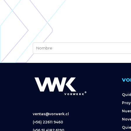
VO
Qui
Proy
Nues
ventas@vorwerk.cl
Nov
(+56) 22611 9460
Quie
(+56 9) 4182 6190