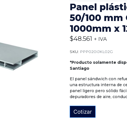
Panel plást
50/100 mm 
1000mm x 
$
48.561
+ IVA
SKU:
PPP020IJKL02G
*Producto solamente disp
Santiago
El panel sándwich con refu
una estructura interna de c
panel ligero pero sólido fá
depuradores de aire, conduct
Cotizar