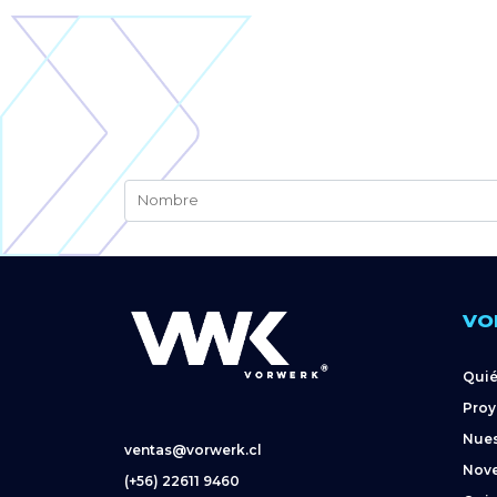
VO
Qui
Proy
Nues
ventas@vorwerk.cl
Nov
(+56) 22611 9460