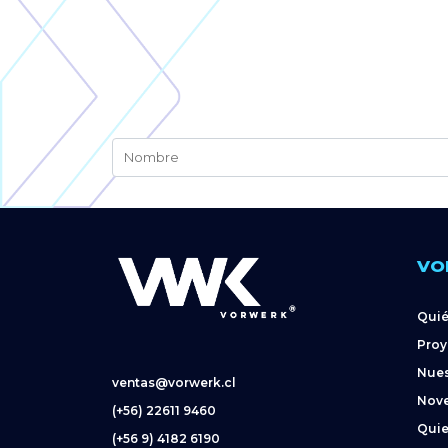
VO
Qui
Proy
Nues
ventas@vorwerk.cl
Nov
(+56) 22611 9460
Quie
(+56 9) 4182 6190