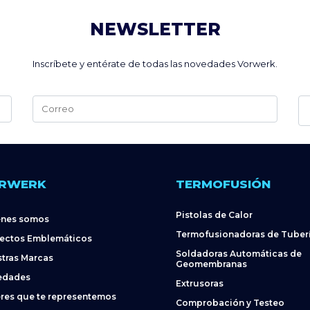
NEWSLETTER
Inscríbete y entérate de todas las novedades Vorwerk.
Alternative:
RWERK
TERMOFUSIÓN
Pistolas de Calor
énes somos
Termofusionadoras de Tuber
ectos Emblemáticos
Soldadoras Automáticas de
tras Marcas
Geomembranas
edades
Extrusoras
res que te representemos
Comprobación y Testeo