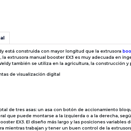
al
y está construida con mayor longitud que la extrusora
boo
nto, la extrusora manual booster EX3 es muy adecuada en inge
eldy también se utiliza en la agricultura, la construcción 
as de visualización digital
d
otal de tres asas: un asa con botón de accionamiento bloqu
ateral que puede montarse a la izquierda o a la derecha, s
 booster EX3. El diseño más largo y las posiciones variable
 mientras trabajan y tener un buen control de la extrusora