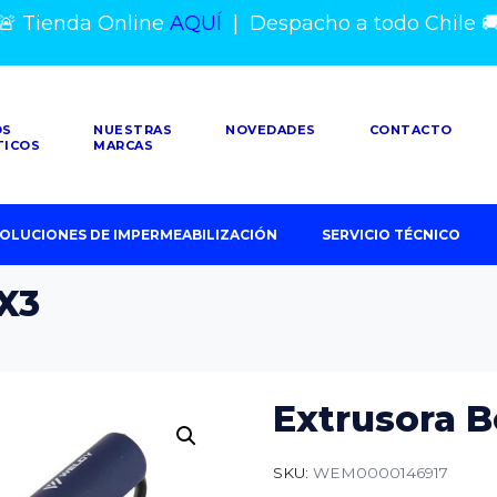
🚨 Tienda Online
AQUÍ
|
Despacho a todo Chile

OS
NUESTRAS
NOVEDADES
CONTACTO
TICOS
MARCAS
OLUCIONES DE IMPERMEABILIZACIÓN
SERVICIO TÉCNICO
EX3
Extrusora B
SKU:
WEM0000146917