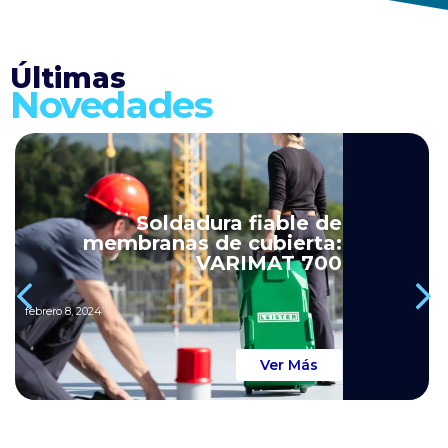
Últimas
Novedades
Soldadura fiable de
membranas de cubierta:
VARIMAT 700
febrero 8, 2024
Ver Más