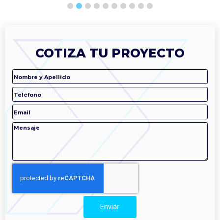
1
2
3
4
5
6
7
8
9
10
COTIZA TU PROYECTO
Enviar