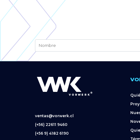
VO
Qui
Proy
Nues
ventas@vorwerk.cl
Nov
(+56) 22611 9460
Quie
(+56 9) 4182 6190
Térm