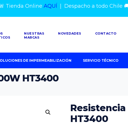
🚨 Tienda Online
AQUÍ
|
Despacho a todo Chile

OS
NUESTRAS
NOVEDADES
CONTACTO
TICOS
MARCAS
OLUCIONES DE IMPERMEABILIZACIÓN
SERVICIO TÉCNICO
3300W HT3400
Resistenci
HT3400