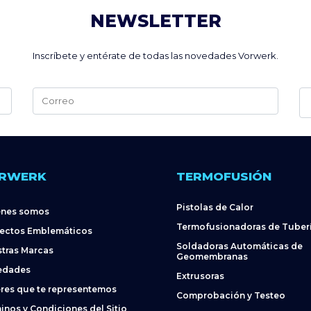
NEWSLETTER
Inscríbete y entérate de todas las novedades Vorwerk.
Alternative:
RWERK
TERMOFUSIÓN
Pistolas de Calor
énes somos
Termofusionadoras de Tuber
ectos Emblemáticos
Soldadoras Automáticas de
tras Marcas
Geomembranas
edades
Extrusoras
res que te representemos
Comprobación y Testeo
inos y Condiciones del Sitio