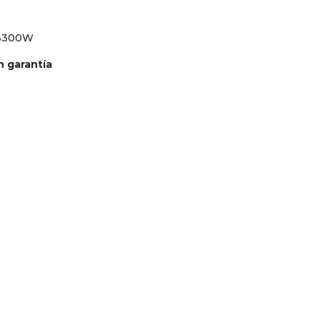
/3300W
n garantía