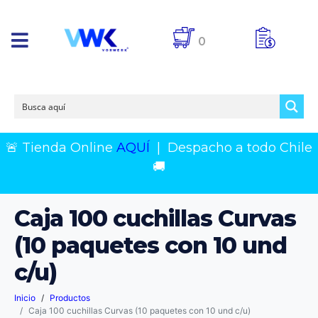
0
🚨 Tienda Online
AQUÍ
|
Despacho a todo Chile
🚚
Caja 100 cuchillas Curvas
(10 paquetes con 10 und
c/u)
Inicio
Productos
Caja 100 cuchillas Curvas (10 paquetes con 10 und c/u)