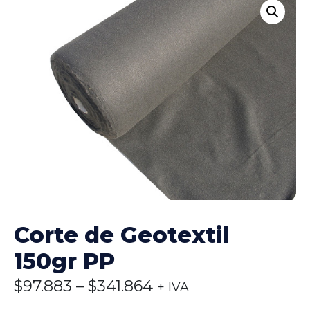
Corte de Geotextil
150gr PP
$
97.883
–
$
341.864
+ IVA