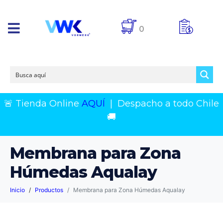
0
🚨 Tienda Online
AQUÍ
|
Despacho a todo Chile
🚚
Membrana para Zona
Húmedas Aqualay
Inicio
Productos
Membrana para Zona Húmedas Aqualay