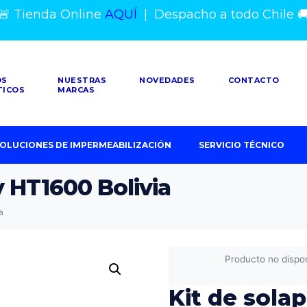
🚨 Tienda Online
AQUÍ
|
Despacho a todo Chile

OS
NUESTRAS
NOVEDADES
CONTACTO
TICOS
MARCAS
OLUCIONES DE IMPERMEABILIZACIÓN
SERVICIO TÉCNICO
y HT1600 Bolivia
a
Producto no dispo
Kit de sola