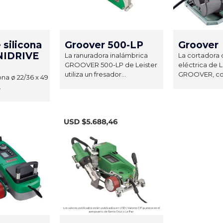
 silicona
Groover 500-LP
Groover
NIDRIVE
La ranuradora inalámbrica
La cortadora 
GROOVER 500-LP de Leister
eléctrica de L
utiliza un fresador...
GROOVER, cort
ona ø 22/36 x 49
.