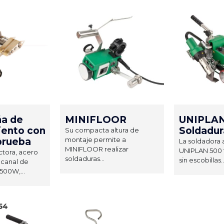
ña de
MINIFLOOR
UNIPLAN
iento con
Soldadu
Su compacta altura de
montaje permite a
prueba
La soldadora
MINIFLOOR realizar
UNIPLAN 500 
ctora, acero
soldaduras...
sin escobillas..
 canal de
500W,...