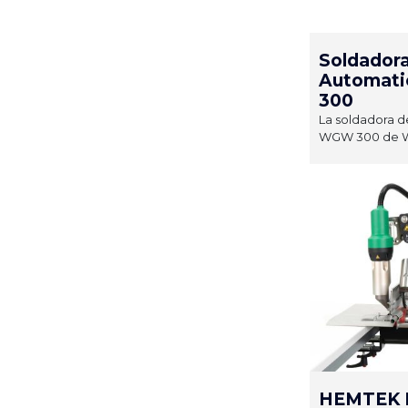
Soldador
Automat
300
La soldadora d
WGW 300 de We
HEMTEK 