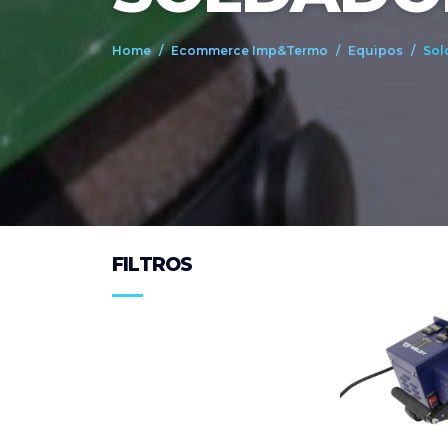
Home
Ecommerce Imp&Termo
Equipos
Sol
FILTROS