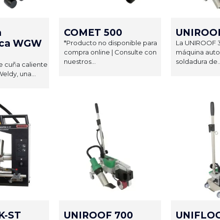
a
COMET 500
UNIROOF
ica WGW
*Producto no disponible para
La UNIROOF 3
compra online | Consulte con
máquina auto
nuestros...
soldadura de..
e cuña caliente
ldy, una...
K-ST
UNIROOF 700
UNIFLOO