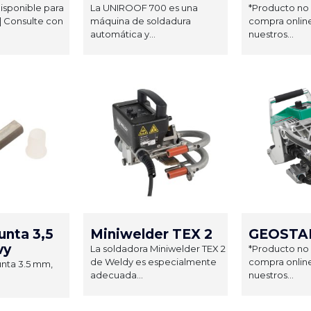
isponible para
La UNIROOF 700 es una
*Producto no 
| Consulte con
máquina de soldadura
compra online
automática y...
nuestros...
unta 3,5
Miniwelder TEX 2
GEOSTAR
vy
La soldadora Miniwelder TEX 2
*Producto no 
de Weldy es especialmente
compra online
junta 3.5 mm,
adecuada...
nuestros...