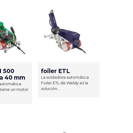
 500
foiler ETL
ra 40 mm
La soldadora automática
Foiler ETL de Weldy es la
 automática
solución...
tiene un motor
.