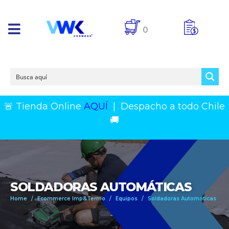
0
🚨 Tienda Online
AQUÍ
|
Despacho a todo Chile
🚚
SOLDADORAS AUTOMÁTICAS
Home
Ecommerce Imp&Termo
Equipos
Soldadoras Automáticas