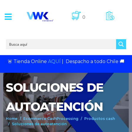
0
🚨
Tienda Online
AQUÍ
|
Despacho a todo Chile
🚚
SOLUCIONES DE
AUTOATENCIÓN
Home
Ecommerce CashProcessing
Productos cash
Soluciones de autoatención