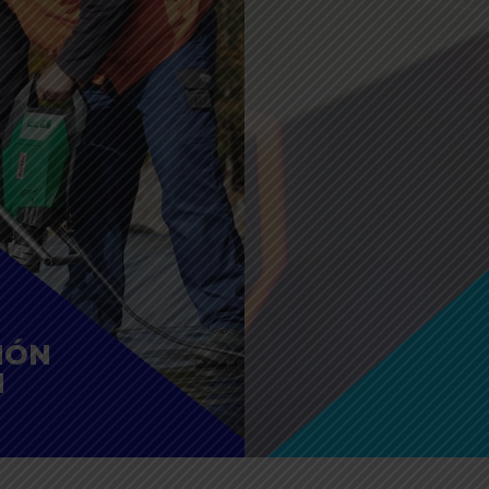
IÓN
N