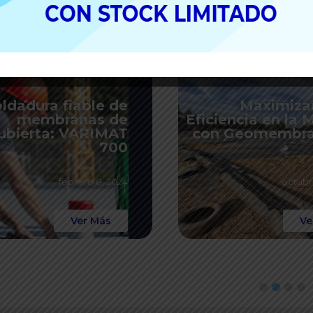
ldadura fiable de
Maximiza
membranas de
Eficiencia en la 
ubierta: VARIMAT
con Geomembra
700
febrero 8, 2024
octubr
Ver Más
Ve
1
2
3
4