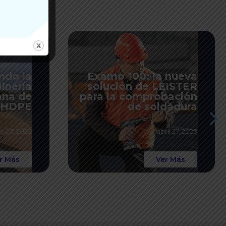
ndo la
Examo 100: la nueva
Minería
solución de LEISTER
na de
para la comprobación
HDPE
de soldadura
e 26, 2023
abril 27, 2023
r Más
Ver Más