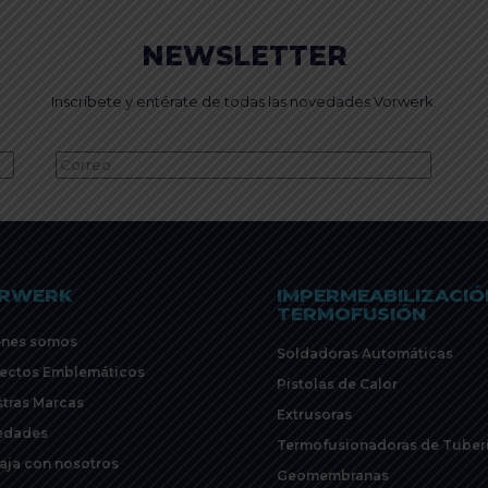
NEWSLETTER
Inscríbete y entérate de todas las novedades Vorwerk.
Alternative:
RWERK
IMPERMEABILIZACIÓ
TERMOFUSIÓN
énes somos
Soldadoras Automáticas
ectos Emblemáticos
Pistolas de Calor
tras Marcas
Extrusoras
edades
Termofusionadoras de Tuber
aja con nosotros
Geomembranas