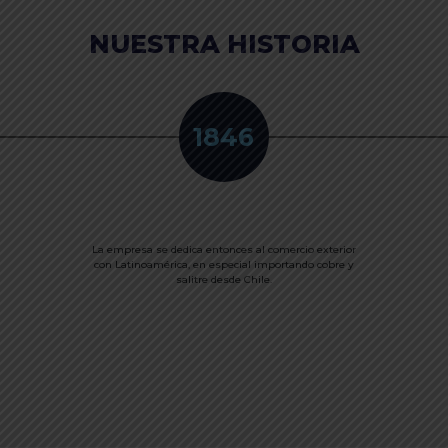
NUESTRA HISTORIA
1846
La empresa se dedica entonces al comercio exterior
con Latinoamérica, en especial importando cobre y
salitre desde Chile.