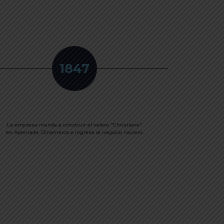
1847
La empresa manda a construir el velero "Christiane"
Se funda l
en Apenrade, Dinamarca e ingresa al negocio naviero.
Chile. Se de
sal