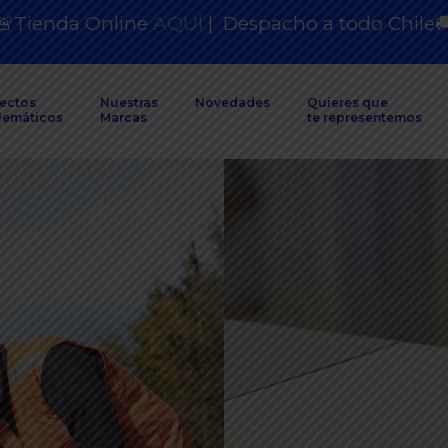
🚨Tienda Online
AQUÍ
|
Despacho a todo Chile

ectos
Nuestras
Novedades
Quieres que
lemáticos
Marcas
te representemos