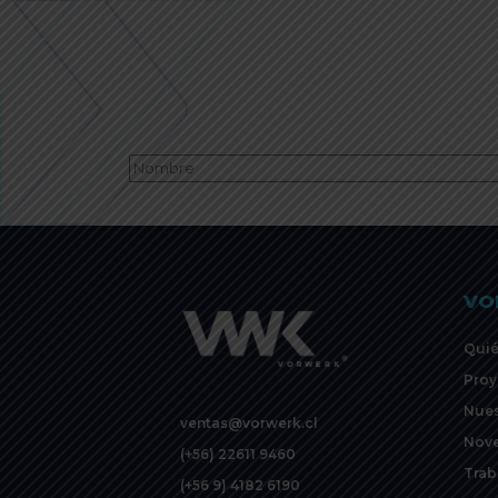
VO
Qui
Proy
Nues
ventas@vorwerk.cl
Nov
(+56) 22611 9460
Trab
(+56 9) 4182 6190