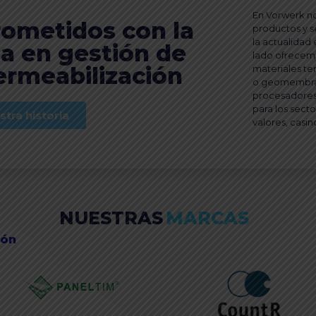
En Vorwerk n
ometidos con la
productos y se
la actualidad
na en gestión de
lado ofrecem
ermeabilización
materiales t
o geomembran
procesadores 
para los sect
tra historia
valores, casi
NUESTRAS
MARCAS
ión