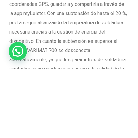
coordenadas GPS, guardarla y compartirla a través de
la app myLeister. Con una subtensión de hasta el 20 %,
podrá seguir alcanzando la temperatura de soldadura
necesaria gracias a la gestión de energía del
dispositivo. En cuanto la subtensión es superior al
20 %, el VARIMAT 700 se desconecta
automáticamente, ya que los parámetros de soldadura
ajustados ya no pueden mantenerse y la calidad de la
soldadura puede dejar de estar garantizada. Para
ayudarle a ajustar rápidamente los parámetros de
soldadura adecuados, Leister le ofrece perfiles de
soldadura fiables y una «biblioteca» de recetas de
soldadura probadas en la aplicación myLeister.