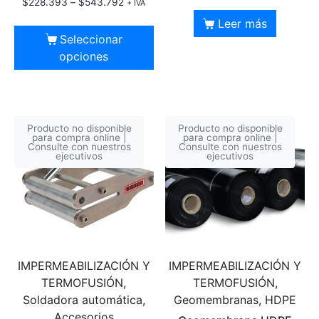
$
228.393
–
$
543.792
+ IVA
Leer más
Seleccionar
opciones
Producto no disponible
Producto no disponible
para compra online |
para compra online |
Consulte con nuestros
Consulte con nuestros
ejecutivos
ejecutivos
IMPERMEABILIZACIÓN Y
IMPERMEABILIZACIÓN Y
TERMOFUSIÓN,
TERMOFUSIÓN,
Soldadora automática,
Geomembranas, HDPE
Accesorios