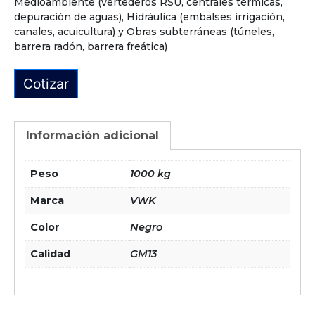
Medioambiente (vertederos RSU, centrales térmicas,
depuración de aguas), Hidráulica (embalses irrigación,
canales, acuicultura) y Obras subterráneas (túneles,
barrera radón, barrera freática)
Cotizar
Información adicional
Peso
1000 kg
Marca
VWK
Color
Negro
Calidad
GM13