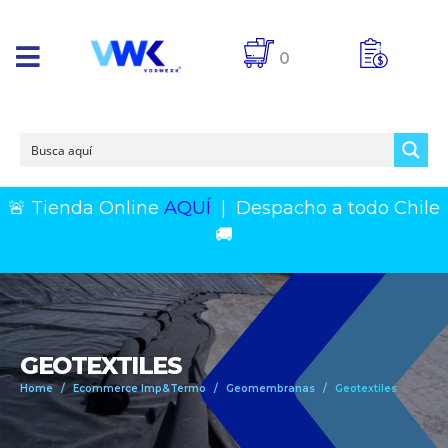
0
🚨 Tienda Online
AQUÍ
|
Despacho a todo Chile
🚚
GEOTEXTILES
Home
Ecommerce Imp&Termo
Geomembranas
Geotextiles