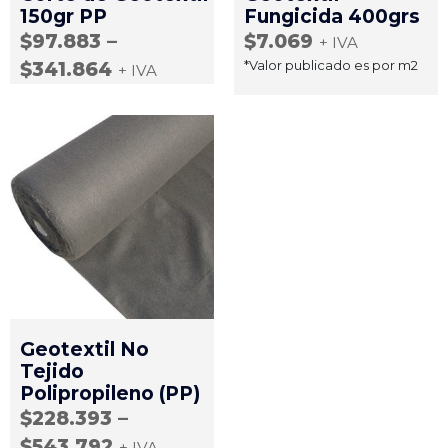
150gr PP
Fungicida 400grs
$
97.883
–
$
7.069
+ IVA
*Valor publicado es por m2
$
341.864
+ IVA
Geotextil No
Tejido
Polipropileno (PP)
$
228.393
–
$
543.792
+ IVA