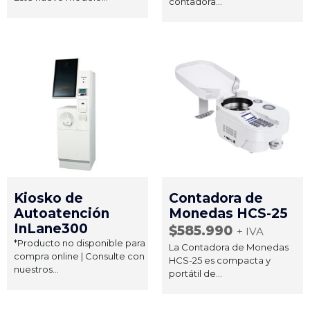
contadora...
Kiosko de
Contadora de
Autoatención
Monedas HCS-25
InLane300
$
585.990
+ IVA
*Producto no disponible para
La Contadora de Monedas
compra online | Consulte con
HCS-25 es compacta y
nuestros...
portátil de...