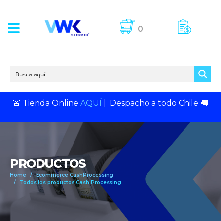
0
🚨
Tienda Online
AQUÍ
|
Despacho a todo Chile
🚚
PRODUCTOS
Home
Ecommerce CashProcessing
Todos los productos Cash Processing