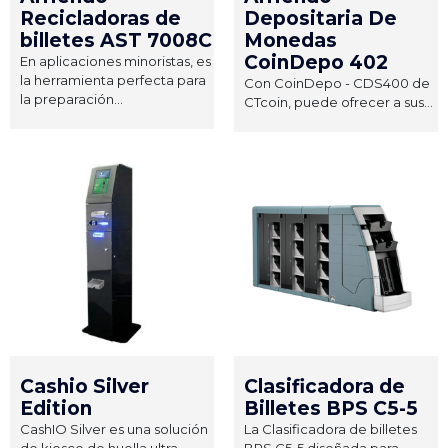
Recicladoras de
Depositaria De
billetes AST 7008C
Monedas
CoinDepo 402
En aplicaciones minoristas, es
la herramienta perfecta para
Con CoinDepo - CDS400 de
la preparación...
CTcoin, puede ofrecer a sus...
Cashio Silver
Clasificadora de
Edition
Billetes BPS C5-5
CashIO Silver es una solución
La Clasificadora de billetes
de kiosco de huella ultra...
BPS C5-5 diseñada para