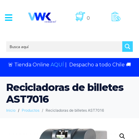
0
🚨
Tienda Online
AQUÍ
|
Despacho a todo Chile
🚚
Recicladoras de billetes
AST7016
Inicio
Productos
Recicladoras de billetes AST7016