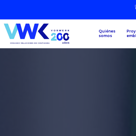
Quiénes
Proy
somos
emb