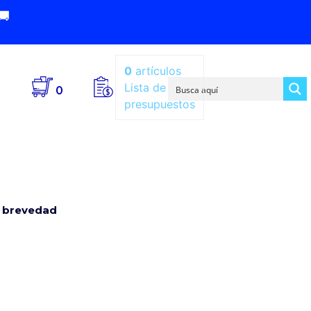
🚚
0
artículos
Lista de
0
presupuestos
a brevedad