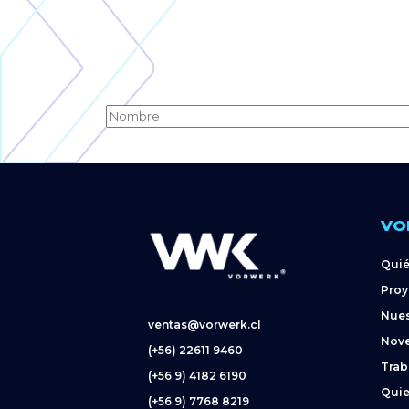
VO
Qui
Proy
Nues
ventas@vorwerk.cl
Nov
(+56) 22611 9460
Trab
(+56 9) 4182 6190
Quie
(+56 9) 7768 8219