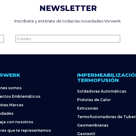
NEWSLETTER
Inscríbete y entérate de todas las novedades Vorwerk.
Alternative:
RWERK
IMPERMEABILIZACIÓ
TERMOFUSIÓN
énes somos
Soldadoras Automáticas
ectos Emblemáticos
Pistolas de Calor
tras Marcas
Extrusoras
edades
Termofusionadoras de Tuber
aja con nosotros
Geomembranas
res que te representemos
Geotextil