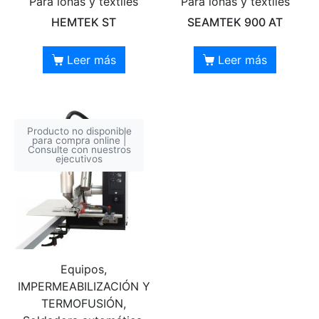
Para lonas y textiles
Para lonas y textiles
HEMTEK ST
SEAMTEK 900 AT
Leer más
Leer más
Producto no disponible
para compra online |
Consulte con nuestros
ejecutivos
Equipos,
IMPERMEABILIZACIÓN Y
TERMOFUSIÓN,