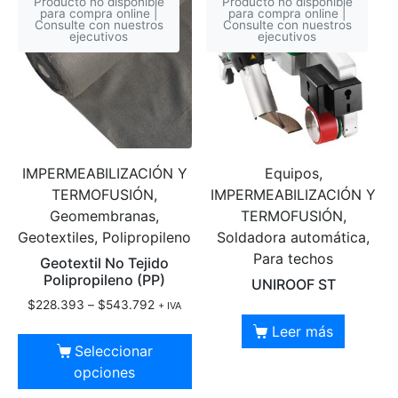
Producto no disponible
Producto no disponible
para compra online |
para compra online |
Consulte con nuestros
Consulte con nuestros
ejecutivos
ejecutivos
IMPERMEABILIZACIÓN Y
Equipos,
TERMOFUSIÓN,
IMPERMEABILIZACIÓN Y
Geomembranas,
TERMOFUSIÓN,
Geotextiles, Polipropileno
Soldadora automática,
Para techos
Geotextil No Tejido
Polipropileno (PP)
UNIROOF ST
$
228.393
–
$
543.792
+ IVA
Leer más
Seleccionar
opciones