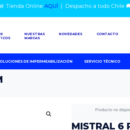
🚨 Tienda Online
AQUÍ
|
Despacho a todo Chile

OS
NUESTRAS
NOVEDADES
CONTACTO
TICOS
MARCAS
OLUCIONES DE IMPERMEABILIZACIÓN
SERVICIO TÉCNICO
M
Producto no dispo
MISTRAL 6