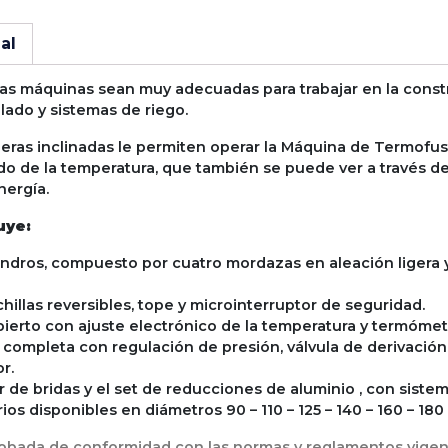
al
s máquinas sean muy adecuadas para trabajar en la constru
lado y sistemas de riego.
deras inclinadas le permiten operar la Máquina de Termofu
pido de la temperatura, que también se puede ver a través
nergía.
uye:
indros, compuesto por cuatro mordazas en aleación ligera 
hillas reversibles, tope y microinterruptor de seguridad.
ierto con ajuste electrónico de la temperatura y termómet
a completa con regulación de presión, válvula de derivació
r.
 de bridas y el set de reducciones de aluminio , con siste
os disponibles en diámetros 90 – 110 – 125 – 140 – 160 – 180 
robada de conformidad con las normas y reglamentos vigen