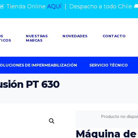
🚨 Tienda Online
AQUÍ
|
Despacho a todo Chile

OS
NUESTRAS
NOVEDADES
CONTACTO
TICOS
MARCAS
OLUCIONES DE IMPERMEABILIZACIÓN
SERVICIO TÉCNICO
sión PT 630
Producto no dispo
Máquina de