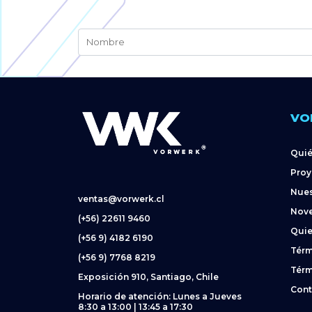
VO
Qui
Proy
Nues
ventas@vorwerk.cl
Nov
(+56) 22611 9460
Quie
(+56 9) 4182 6190
Térm
(+56 9) 7768 8219
Térm
Exposición 910, Santiago, Chile
Cont
Horario de atención: Lunes a Jueves
8:30 a 13:00 | 13:45 a 17:30