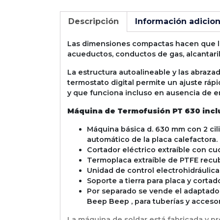
Descripción
Información adicion
Las dimensiones compactas hacen que la
acueductos, conductos de gas, alcantaril
La estructura autoalineable y las abraza
termostato digital permite un ajuste rá
y que funciona incluso en ausencia de e
Máquina de Termofusión PT 630 incl
Máquina básica d. 630 mm con 2 cil
automático de la placa calefactora.
Cortador eléctrico extraíble con cuc
Termoplaca extraíble de PTFE recub
Unidad de control electrohidráulic
Soporte a tierra para placa y cortado
Por separado se vende el adaptador
Beep Beep , para tuberías y accesori
La máquina de soldar está fabricada y p