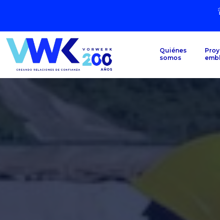
Quiénes
Proy
somos
emb