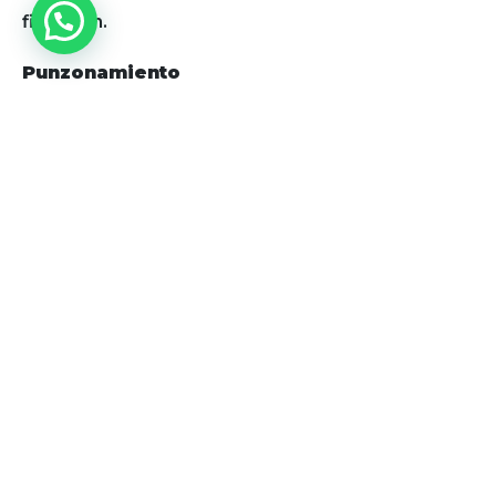
filtración.
Punzonamiento
Esta característica gana más importancia
cuando se tiene que elegir un un material que
será usado para separar superficies rústicas. En
este caso, es preferible utilizar geotextiles de
polipropileno que tienen una resistencia de 1.5 a
-0.15 KN. En cambio los geotextiles con poliéster
las pruebas arrojan números menores de 0.3 a
-0.2 KN.
Contáctanos para más información
Grande, delgado, potente, WELDPLAST 605