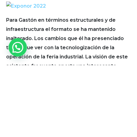
Para Gastón en términos estructurales y de
infraestructura el formato se ha mantenido
inalterado. Los cambios que él ha presenciado
tienen que ver con la tecnologización de la
operación de la feria industrial. La visión de este
asistente frecuente aporta una interesante
mirada a las diferentes puesta en escena que ha
tenido el evento a lo largo del tiempo.
“Yo percibí mucha menos concurrencia que en
versiones anteriores, se notó la baja en la
asistencia. Yo tenía la expectativa de que
pudieran participar más personas. Es muy
posible que los resabios que dejó la pandemia