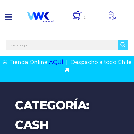
0
🚨 Tienda Online
AQUÍ
|
Despacho a todo Chile
🚚
CATEGORÍA:
CASH