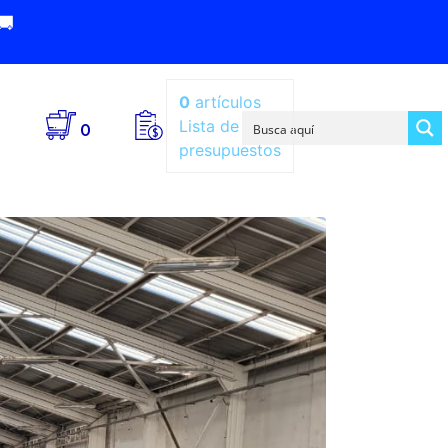
🚚
0
artículos
Lista de
0
presupuestos