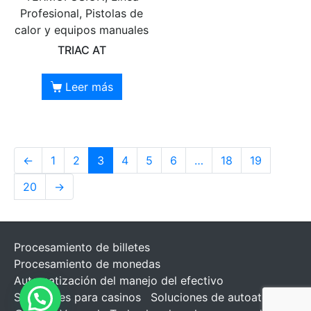
Profesional, Pistolas de
calor y equipos manuales
TRIAC AT
Leer más
←
1
2
3
4
5
6
…
18
19
20
→
Procesamiento de billetes
Procesamiento de monedas
Automatización del manejo del efectivo
Soluciones para casinos
Soluciones de autoatención