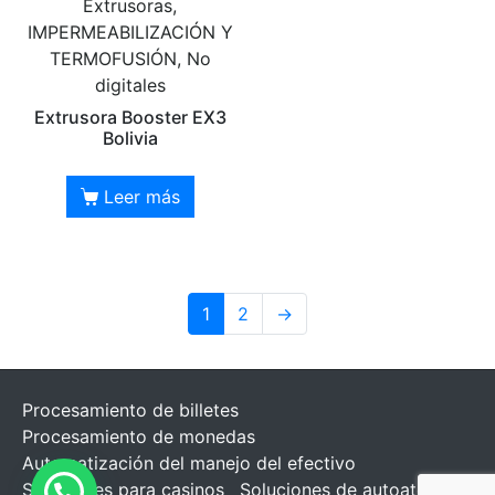
Extrusoras,
IMPERMEABILIZACIÓN Y
TERMOFUSIÓN, No
digitales
Extrusora Booster EX3
Bolivia
Leer más
1
2
→
Procesamiento de billetes
Procesamiento de monedas
Automatización del manejo del efectivo
Soluciones para casinos
Soluciones de autoatención