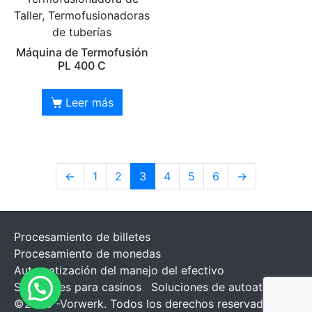
Taller, Termofusionadoras
de tuberías
Máquina de Termofusión
PL 400 C
Leer más
←
1
2
3
4
5
6
→
Procesamiento de billetes
Procesamiento de monedas
Automatización del manejo del efectivo
Soluciones para casinos
Soluciones de autoatención
©2026 -Vorwerk. Todos los derechos reservados.