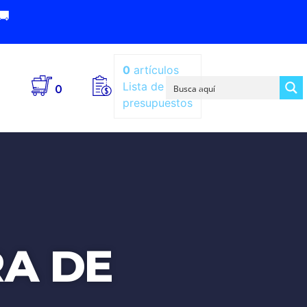
🚚
0
artículos
Lista de
0
presupuestos
RA DE