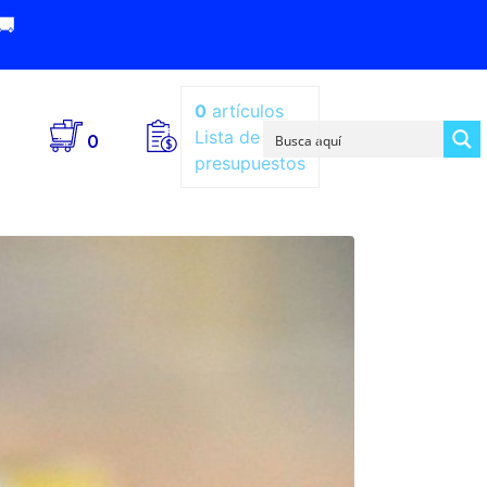
🚚
0
artículos
Lista de
0
presupuestos