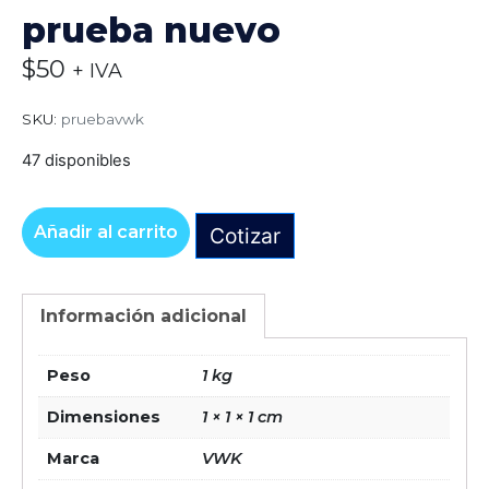
prueba nuevo
$
50
+ IVA
SKU:
pruebavwk
47 disponibles
Añadir al carrito
Cotizar
Alternative:
Información adicional
Peso
1 kg
Dimensiones
1 × 1 × 1 cm
Marca
VWK