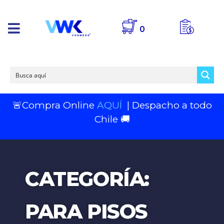
0
🚨Compra Online
AQUÍ
| Despacho a todo
Chile 🚚
CATEGORÍA:
PARA PISOS