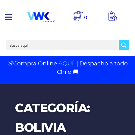
0
🚨Compra Online
AQUÍ
| Despacho a todo
Chile 🚚
CATEGORÍA:
BOLIVIA