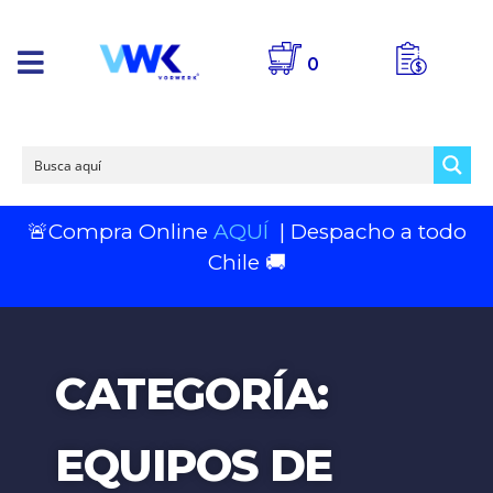
0
🚨Compra Online
AQUÍ
| Despacho a todo
Chile 🚚
CATEGORÍA:
EQUIPOS DE