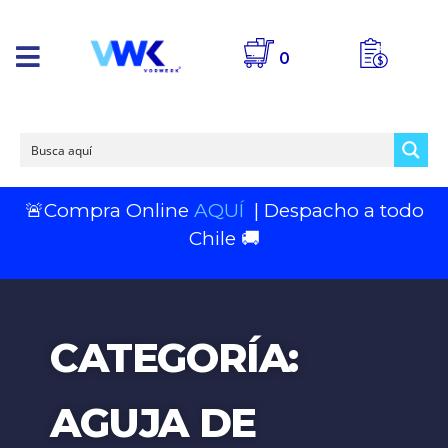
0
🚨Compra Online
AQUÍ
| Despacho a todo
Chile 🚚
CATEGORÍA:
AGUJA DE